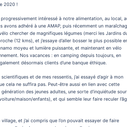
re 2020 !
i progressivement intéressé à notre alimentation, au local, a
ous avons adhéré à une AMAP, puis récemment un maraîcha
 vélo chercher de magnifiques légumes (merci les Jardins d
roche (12 kms), et j’essaye d’aller bosser le plus possible e
dynamo moyeu et lumière puissante, et maintenant en vélo
diennement. Nos vacances : en camping depuis toujours, en
alement désormais clients d’une banque éthique.
 scientifiques et de mes ressentis, j’ai essayé d’agir à mon
e cela ne suffira pas. Peut-être aussi en lien avec cette
a génération des jeunes adultes, une sorte d’inquiétude sou
/voiture/maison/enfants), et qui semble leur faire reculer l’â
village, et j’ai compris que l’on pouvait essayer de faire