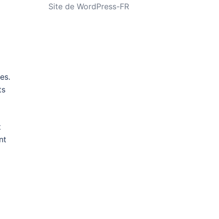
Site de WordPress-FR
es.
ts
t
nt