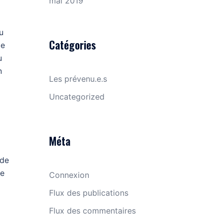
mai 2019
u
Catégories
ge
u
n
Les prévenu.e.s
Uncategorized
Méta
rde
ge
Connexion
Flux des publications
Flux des commentaires