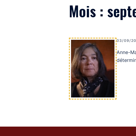
Mois :
sept
03/09/2
Anne-Mar
détermin